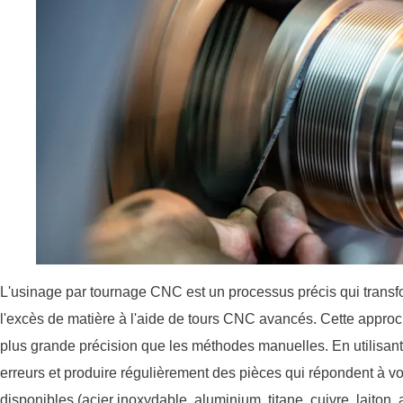
L'usinage par tournage CNC est un processus précis qui transf
l'excès de matière à l'aide de tours CNC avancés. Cette approc
plus grande précision que les méthodes manuelles. En utilisan
erreurs et produire régulièrement des pièces qui répondent à vo
disponibles (acier inoxydable, aluminium, titane, cuivre, laiton, 