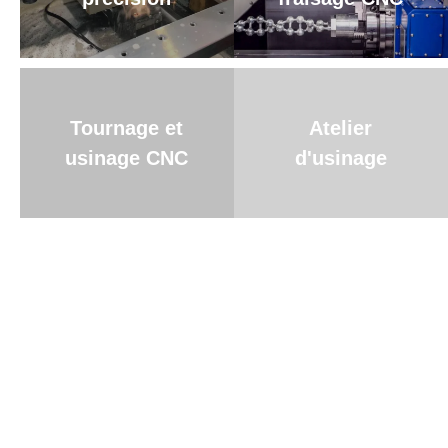
Tournage et
Atelier
usinage CNC
d'usinage