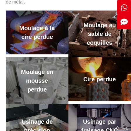
de métal.
Moulage au
Moulage à la
sable de
cire perdue
coquilles
Moulage en
Cire perdue
mousse
perdue
Usinage de
Usinage par
précision
fraisage CNC