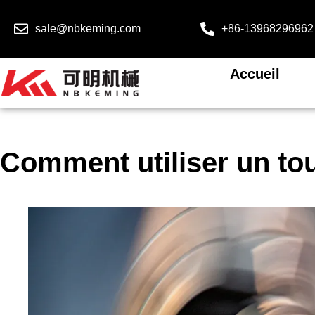
sale@nbkeming.com
+86-13968296962
Accueil
Comment utiliser un to