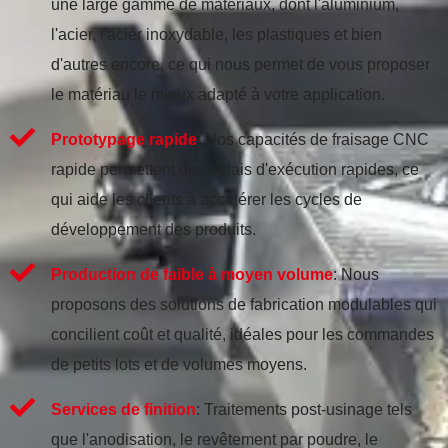
une large gamme de matériaux, dont l'aluminium,
l'acier, l'acier inoxydable, les plastiques et bien
d'autres encore, ce qui nous permet de vous proposer
le matériau le mieux adapté à votre application.
Prototypage rapide
: Nos capacités de fraisage CNC
rapide permettent des délais d'exécution rapides, ce
qui aide les clients à accélérer les cycles de
développement des produits.
Production de faible à moyen volume
: Nous
proposons des solutions de fabrication modulables qui
concilient coût et qualité, idéales pour les commandes
de petits lots et de volumes moyens.
Services de finition
: Traitements post-usinage tels
que l'anodisation, le revêtement par poudre, le