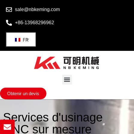
sale@nbkeming.com
+86-13968296962
FR
Obtenir un devis
Services d'usinage
CNC sur mesure