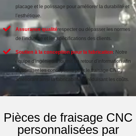
placage et le polissage pour améliorer la durabilité et
l'esthétique.
Assurance qualité
respecter ou dépasser les normes
de l'industrie et les spécifications des clients.
Soutien à la conception pour la fabrication
: Notre
équipe d'ingénieurs fournit un retour d'information afin
d'optimiser les conceptions pour le fraisage CNC,
améliorant ainsi la fabricabilité et réduisant les coûts.
Pièces de fraisage CNC
personnalisées par