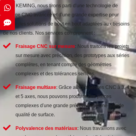
Chez KEMING, nous tirons parti d'une technologie de
fraisage CNC avancée et d'une grande expertise pour
fournir des solutions de bout en bout adaptées aux besoins
de nos clients. Nos services comprennent :
Fraisage CNC sur mesure
: Nous traitons les projets
sur mesure avec précision, des prototypes aux séries
complètes, en tenant compte des géométries
complexes et des tolérances serrées.
Fraisage multiaxe
: Grâce aux fraiseuses CNC à 3, 4
et 5 axes, nous pouvons produire des pièces
complexes d'une grande précision et d'une grande
qualité de surface.
Polyvalence des matériaux
: Nous travaillons avec