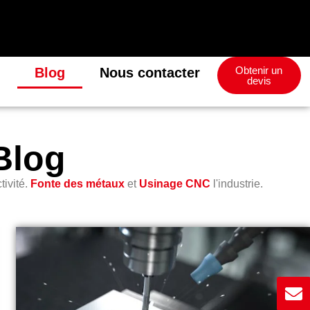
Obtenir un
Blog
Nous contacter
devis
Blog
ivité.
Fonte des métaux
et
Usinage CNC
l'industrie.