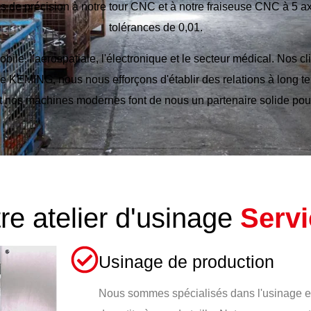
de précision à notre tour CNC et à notre fraiseuse CNC à 5 ax
tolérances de 0,01.
, l'aérospatiale, l'électronique et le secteur médical. Nos cl
nage KEMING, nous nous efforçons d'établir des relations à long te
et nos machines modernes font de nous un partenaire solide pou
re atelier d'usinage
Servi
Usinage de production
Nous sommes spécialisés dans l'usinage en 