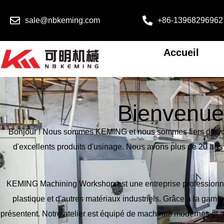
sale@nbkeming.com
+86-13968296962
Accueil
Bienvenue 
Bonjour ! Nous sommes KEMING et nous sommes fiers de vous pré
d'excellents produits d'usinage. Nous avons plus de 20 ans d'
KEMING Machining Workshop est une entreprise professionnell
plastique et d'autres matériaux industriels. Grâce à la gam
présentent. Notre atelier est équipé de machines modernes et