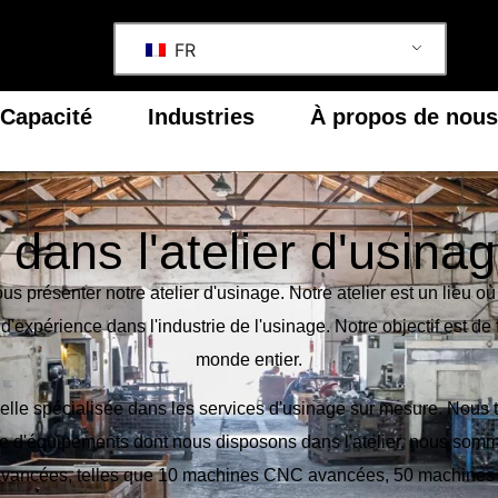
FR
Capacité
Industries
À propos de nous
dans l'atelier d'usi
senter notre atelier d'usinage. Notre atelier est un lieu où la 
expérience dans l'industrie de l'usinage. Notre objectif est de 
monde entier.
e spécialisée dans les services d'usinage sur mesure. Nous tr
me d'équipements dont nous disposons dans l'atelier, nous somm
 avancées, telles que 10 machines CNC avancées, 50 machines C