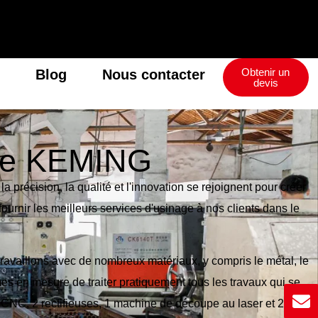
Obtenir un
Blog
Nous contacter
devis
nage KEMING
précision, la qualité et l'innovation se rejoignent pour créer
fournir les meilleurs services d'usinage à nos clients dans le
availlons avec de nombreux matériaux, y compris le métal, le
es en mesure de traiter pratiquement tous les travaux qui se
NC, 2 rectifieuses, 1 machine de découpe au laser et 2 robots