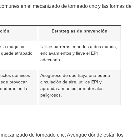
 comunes en el mecanizado de torneado cnc y las formas de
pción
Estrategias de prevención
e la máquina
Utilice barreras, mandos a dos manos,
 quede atrapado
enclavamientos y lleve el EPI
adecuado.
ductos químicos
Asegúrese de que haya una buena
uede provocar
circulación de aire, utilice EPI y
maduras en la
aprenda a manipular materiales
peligrosos.
l mecanizado de torneado cnc. Averigüe dónde están los