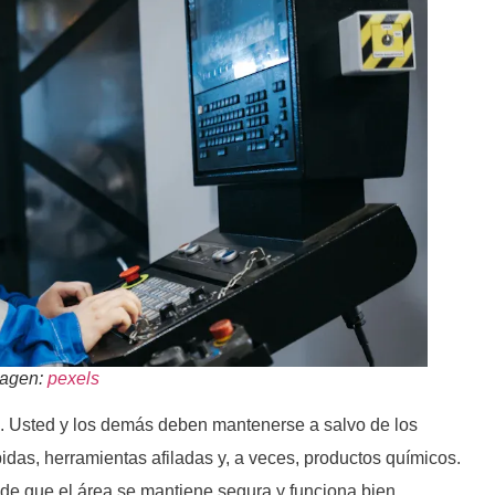
magen:
pexels
. Usted y los demás deben mantenerse a salvo de los
ápidas, herramientas afiladas y, a veces, productos químicos.
 de que el área se mantiene segura y funciona bien.