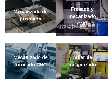
Fresado y
Mecanizado de
mecanizado
precisión
CNC
Mecanizado de
Taller de
torneado CNC
mecanizado