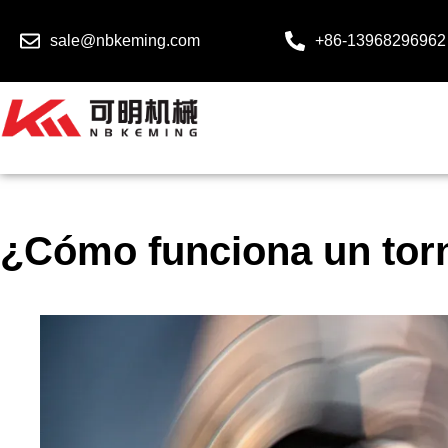
sale@nbkeming.com
+86-13968296962
¿Cómo funciona un to