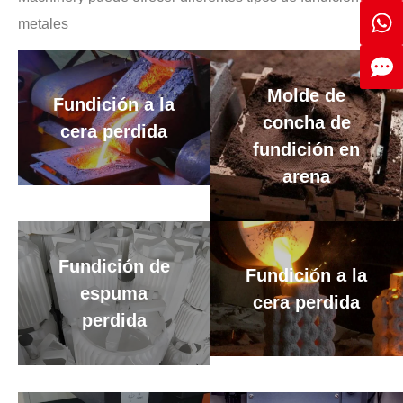
metales
Molde de
Fundición a la
concha de
cera perdida
fundición en
arena
Fundición de
Fundición a la
espuma
cera perdida
perdida