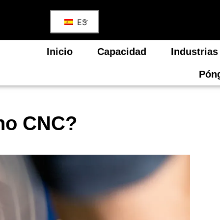
ES
Inicio
Capacidad
Industrias
Póng
rno CNC?