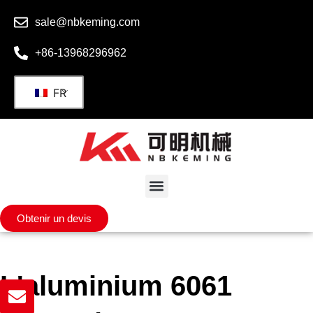
sale@nbkeming.com
+86-13968296962
FR
Obtenir un devis
L'aluminium 6061