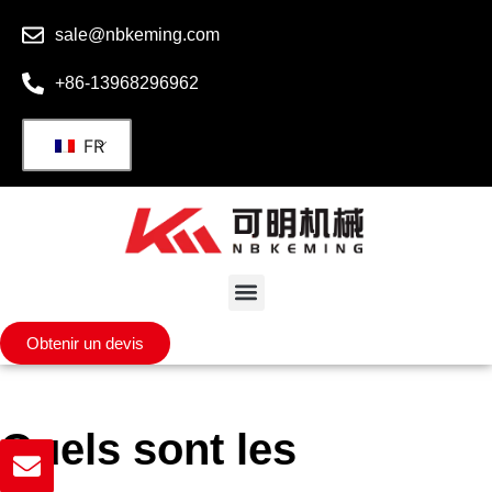
sale@nbkeming.com
+86-13968296962
FR
Obtenir un devis
Quels sont les