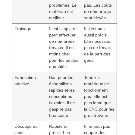
problèmes. Le
pas. Les coûts
matériau est
de démarrage
meilleur.
sont élevés.
Fraisage
Il est simple et
Il n'est pas
peut effectuer
aussi précis.
de nombreux
Elle nécessite
travaux. Il est
plus de travail
moins cher
de la part des
pour les petites
gens.
quantités.
Fabrication
Bon pour les
Tous les
additive
échantillons
matériaux ne
rapides et les
fonctionnent
conceptions
pas. Elle est
flexibles. Il ne
plus lente que
gaspille pas
la CNC pour les
beaucoup.
gros travaux.
Découpe au
Rapide et
Il ne peut pas
laser
précis. Les
couper des