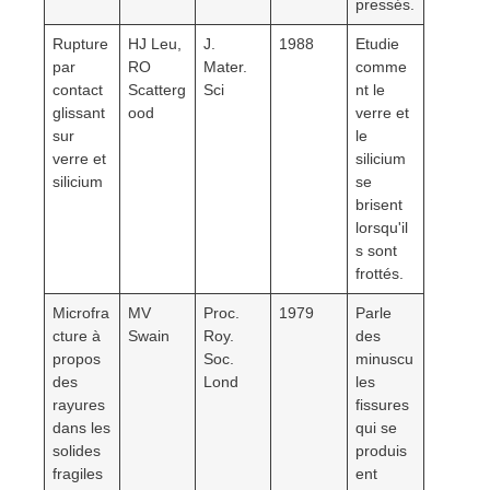
pressés.
Rupture
HJ Leu,
J.
1988
Etudie
par
RO
Mater.
comme
contact
Scatterg
Sci
nt le
glissant
ood
verre et
sur
le
verre et
silicium
silicium
se
brisent
lorsqu'il
s sont
frottés.
Microfra
MV
Proc.
1979
Parle
cture à
Swain
Roy.
des
propos
Soc.
minuscu
des
Lond
les
rayures
fissures
dans les
qui se
solides
produis
fragiles
ent