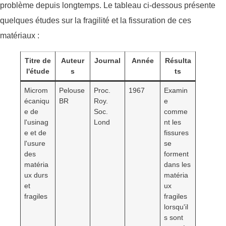
problème depuis longtemps. Le tableau ci-dessous présente
quelques études sur la fragilité et la fissuration de ces
matériaux :
Titre de
Auteur
Journal
Année
Résulta
l'étude
s
ts
Microm
Pelouse
Proc.
1967
Examin
écaniqu
BR
Roy.
e
e de
Soc.
comme
l'usinag
Lond
nt les
e et de
fissures
l'usure
se
des
forment
matéria
dans les
ux durs
matéria
et
ux
fragiles
fragiles
lorsqu'il
s sont