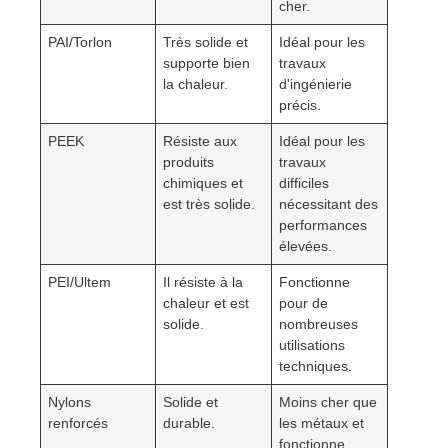
cher.
PAI/Torlon
Très solide et
Idéal pour les
supporte bien
travaux
la chaleur.
d'ingénierie
précis.
PEEK
Résiste aux
Idéal pour les
produits
travaux
chimiques et
difficiles
est très solide.
nécessitant des
performances
élevées.
PEI/Ultem
Il résiste à la
Fonctionne
chaleur et est
pour de
solide.
nombreuses
utilisations
techniques.
Nylons
Solide et
Moins cher que
renforcés
durable.
les métaux et
fonctionne