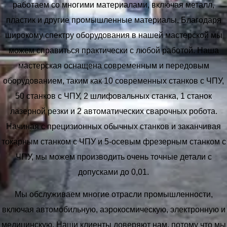
работаем со многими материалами, включая металл,
пластик и другие промышленные материалы. Благодаря
широкому спектру оборудования в нашей мастерской мы
можем справиться практически с любой работой. Наша
мастерская оснащена современным и передовым
оборудованием, таким как 10 современных станков с ЧПУ,
50 станков с ЧПУ, 2 шлифовальных станка, 1 станок
лазерной резки и 2 автоматических сварочных робота.
Начиная с прецизионных обычных станков и заканчивая
токарным станком с ЧПУ и 5-осевым фрезерным станком с
ЧПУ, мы можем производить очень точные детали с
допусками до 0,01.
Мы обслуживаем многие отрасли промышленности,
включая автомобильную, аэрокосмическую, электронную и
медицинскую. Наши клиенты доверяют нам, потому что мы