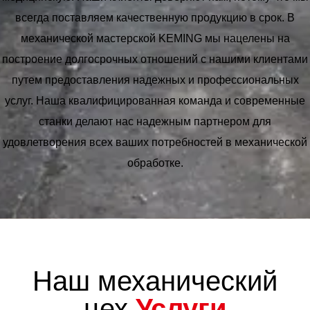
всегда поставляем качественную продукцию в срок. В
механической мастерской KEMING мы нацелены на
построение долгосрочных отношений с нашими клиентами
путем предоставления надежных и профессиональных
услуг. Наша квалифицированная команда и современные
станки делают нас надежным партнером для
удовлетворения всех ваших потребностей в механической
обработке.
Наш механический
цех
Услуги