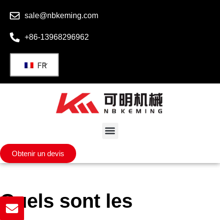
sale@nbkeming.com
+86-13968296962
FR
Obtenir un devis
Quels sont les