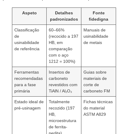
Aspeto
Detalhes
Fonte
padronizados
fidedigna
Classificação
60–66%
Manuais de
de
(recocido a 197
usinabilidade
usinabilidade
HB, em
de metais
de referência
comparação
com o aço
1212 = 100%)
Ferramentas
Insertos de
Guias sobre
recomendadas
carboneto
materiais de
para a fase
revestidos com
corte de
primária
TiAlN / Al₂O₃
carboneto FM
Estado ideal de
Totalmente
Fichas técnicas
pré-usinagem
recozido (197
do material
HB,
ASTM A829
microestrutura
de ferrita-
perlita)