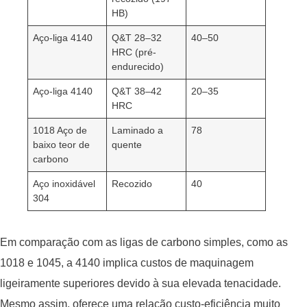
HB)
Aço-liga 4140
Q&T 28–32
40–50
HRC (pré-
endurecido)
Aço-liga 4140
Q&T 38–42
20–35
HRC
1018 Aço de
Laminado a
78
baixo teor de
quente
carbono
Aço inoxidável
Recozido
40
304
Em comparação com as ligas de carbono simples, como as
1018 e 1045, a 4140 implica custos de maquinagem
ligeiramente superiores devido à sua elevada tenacidade.
Mesmo assim, oferece uma relação custo-eficiência muito