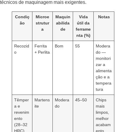
técnicos de maquinagem mais exigentes.
Condiç
Microe
Maquin
Vida
Notas
ão
strutur
abilida
útil da
a
de
ferrame
nta (%)
Recozid
Ferrita
Bom
55
Modera
o
+ Perlita
do —
monitori
zar a
alimenta
ção e a
tempera
tura
Têmper
Martens
Modera
45–50
Chips
a e
ite
do
mais
revenim
limpos,
ento
melhor
(28–32
acabam
HRC)
ento