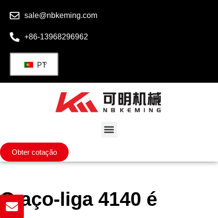
sale@nbkeming.com
+86-13968296962
PT
Obter cotação
O aço-liga 4140 é