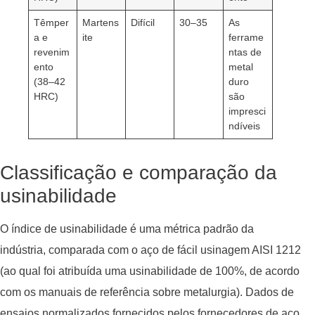
Têmper
Martens
Difícil
30–35
As
a e
ite
ferrame
revenim
ntas de
ento
metal
(38–42
duro
HRC)
são
impresci
ndíveis
Classificação e comparação da
usinabilidade
O índice de usinabilidade é uma métrica padrão da
indústria, comparada com o aço de fácil usinagem AISI 1212
(ao qual foi atribuída uma usinabilidade de 100%, de acordo
com os manuais de referência sobre metalurgia). Dados de
ensaios normalizados fornecidos pelos fornecedores de aço