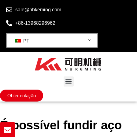
sale@nbkeming.com
+86-13968296962
PT
Obter cotação
É possível fundir aço