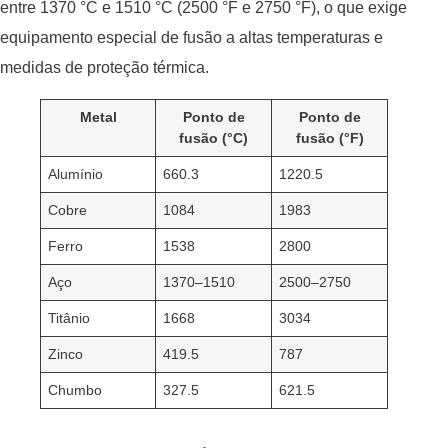
entre 1370 °C e 1510 °C (2500 °F e 2750 °F), o que exige
equipamento especial de fusão a altas temperaturas e
medidas de proteção térmica.
Metal
Ponto de
Ponto de
fusão (°C)
fusão (°F)
Alumínio
660.3
1220.5
Cobre
1084
1983
Ferro
1538
2800
Aço
1370–1510
2500–2750
Titânio
1668
3034
Zinco
419.5
787
Chumbo
327.5
621.5