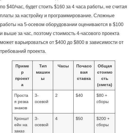
по $40/час, будет стоить $160 за 4 часа работы, не считая
платы за настройку и программирование. Сложные
работы на 5-осевом оборудовании оцениваются в $100
и выше за час, поэтому стоимость 4-часового проекта
может варьироваться от $400 до $800 в зависимости от
требований проекта.
Приме
Тип
Часы
Почасо
Общая
р
машин
вая
стоимо
проект
ы
ставка
сть
а
(смета)
Проста
3-
2
$40
$80 +
я резка
осевой
сборы
знаков
Кроншт
3-
4
$50
$200 +
ейн на
осевой
сборы
заказ