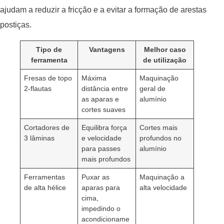
ajudam a reduzir a fricção e a evitar a formação de arestas
postiças.
Tipo de
Vantagens
Melhor caso
ferramenta
de utilização
Fresas de topo
Máxima
Maquinação
2-flautas
distância entre
geral de
as aparas e
alumínio
cortes suaves
Cortadores de
Equilibra força
Cortes mais
3 lâminas
e velocidade
profundos no
para passes
alumínio
mais profundos
Ferramentas
Puxar as
Maquinação a
de alta hélice
aparas para
alta velocidade
cima,
impedindo o
acondicioname