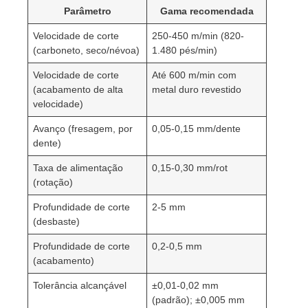
Parâmetro
Gama recomendada
Velocidade de corte
250-450 m/min (820-
(carboneto, seco/névoa)
1.480 pés/min)
Velocidade de corte
Até 600 m/min com
(acabamento de alta
metal duro revestido
velocidade)
Avanço (fresagem, por
0,05-0,15 mm/dente
dente)
Taxa de alimentação
0,15-0,30 mm/rot
(rotação)
Profundidade de corte
2-5 mm
(desbaste)
Profundidade de corte
0,2-0,5 mm
(acabamento)
Tolerância alcançável
±0,01-0,02 mm
(padrão); ±0,005 mm