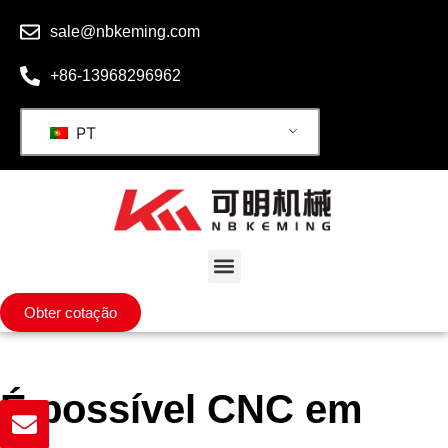
sale@nbkeming.com
+86-13968296962
PT
Obter cotação
É possível CNC em