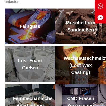
anbieten
Muschelform
Feinguss
Sandgießen
Wachsausschmelzv
Lost Foam
(Lost Wax
Gießen
Casting)
Feinmechanische
CNC-Fräsen
Bearbeitung
Zerspanung