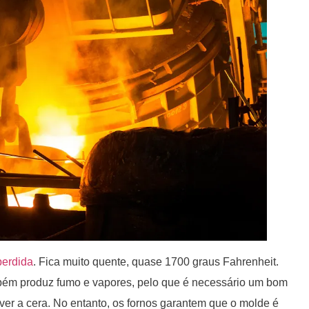
perdida
. Fica muito quente, quase 1700 graus Fahrenheit.
ambém produz fumo e vapores, pelo que é necessário um bom
ver a cera. No entanto, os fornos garantem que o molde é