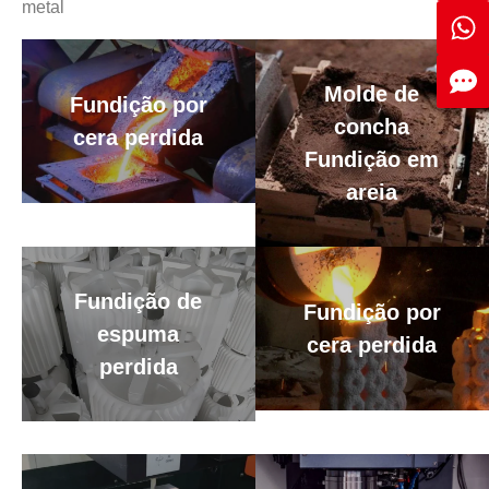
metal
Molde de
Fundição por
concha
cera perdida
Fundição em
areia
Fundição de
Fundição por
espuma
cera perdida
perdida