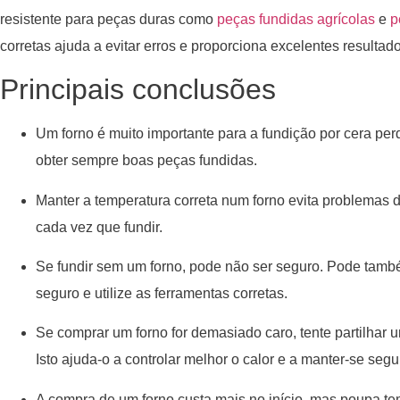
resistente para peças duras como
peças fundidas agrícolas
e
p
corretas ajuda a evitar erros e proporciona excelentes resultado
Principais conclusões
Um forno é muito importante para a fundição por cera perdi
obter sempre boas peças fundidas.
Manter a temperatura correta num forno evita problemas d
cada vez que fundir.
Se fundir sem um forno, pode não ser seguro. Pode tam
seguro e utilize as ferramentas corretas.
Se comprar um forno for demasiado caro, tente partilhar 
Isto ajuda-o a controlar melhor o calor e a manter-se segu
A compra de um forno custa mais no início, mas poupa t