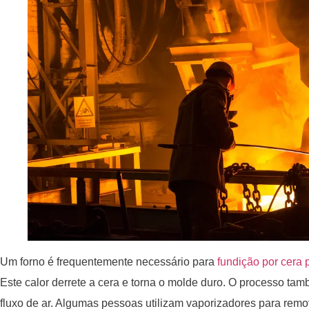
Um forno é frequentemente necessário para
fundição por cera 
Este calor derrete a cera e torna o molde duro. O processo t
fluxo de ar. Algumas pessoas utilizam vaporizadores para remo