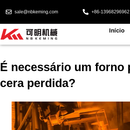
sale@nbkeming.com
+86-13968296962
Início
É necessário um forno 
cera perdida?