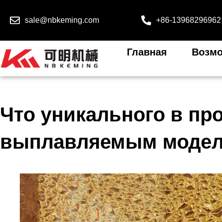
sale@nbkeming.com
+86-13968296962
Главная
Возмо
Что уникального в пр
выплавляемым моде