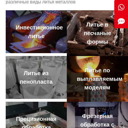
различные виды литья металлов
Литье в
Инвестиционное
песчаные
литье
формы
Литье по
Литье из
выплавляемым
пенопласта
моделям
Фрезерная
Прецизионная
обработка с
обработка