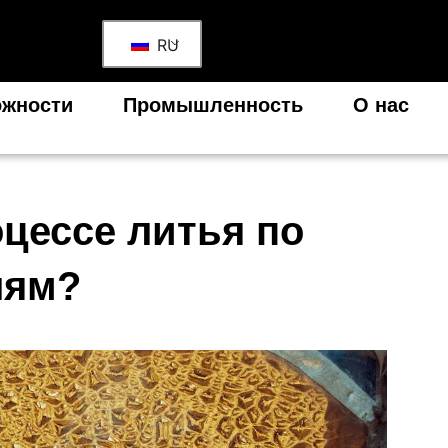
RU
жности
Промышленность
О нас
оцессе литья по
лям?