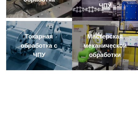
ЧПУ
Токарная
Мастерская
обработка с
механической
ЧПУ
обработки