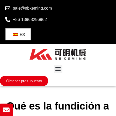
sale@nbkeming.com
+86-13968296962
ES
Obtener presupuesto
¿Qué es la fundición a