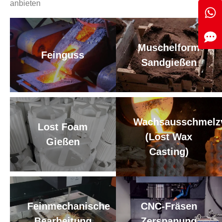
anbieten
Muschelform
Feinguss
Sandgießen
Wachsausschmelzv
Lost Foam
(Lost Wax
Gießen
Casting)
Feinmechanische
CNC-Fräsen
Bearbeitung
Zerspanung