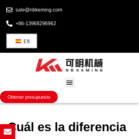
sale@nbkeming.com
+86-13968296962
ES
Obtener presupuesto
¿Cuál es la diferencia