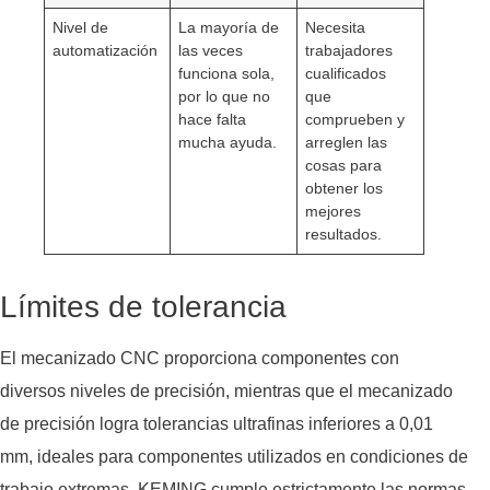
Nivel de
La mayoría de
Necesita
automatización
las veces
trabajadores
funciona sola,
cualificados
por lo que no
que
hace falta
comprueben y
mucha ayuda.
arreglen las
cosas para
obtener los
mejores
resultados.
Límites de tolerancia
El mecanizado CNC proporciona componentes con
diversos niveles de precisión, mientras que el mecanizado
de precisión logra tolerancias ultrafinas inferiores a 0,01
mm, ideales para componentes utilizados en condiciones de
trabajo extremas. KEMING cumple estrictamente las normas