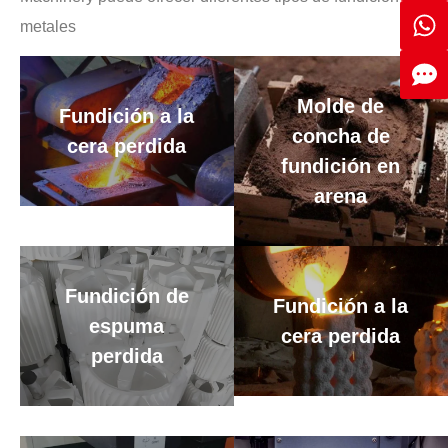
metales
Molde de
Fundición a la
concha de
cera perdida
fundición en
arena
Fundición de
Fundición a la
espuma
cera perdida
perdida