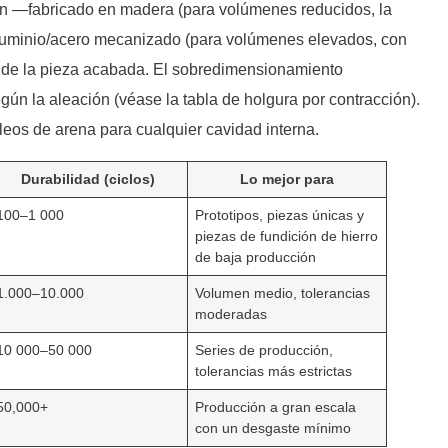
n —fabricado en madera (para volúmenes reducidos, la
luminio/acero mecanizado (para volúmenes elevados, con
 de la pieza acabada. El sobredimensionamiento
egún la aleación (véase la tabla de holgura por contracción).
eos de arena para cualquier cavidad interna.
Durabilidad (ciclos)
Lo mejor para
100–1 000
Prototipos, piezas únicas y
piezas de fundición de hierro
de baja producción
1.000–10.000
Volumen medio, tolerancias
moderadas
10 000–50 000
Series de producción,
tolerancias más estrictas
50,000+
Producción a gran escala
con un desgaste mínimo