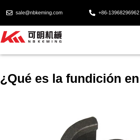
sale@nbkeming.com
+86-13968296962
¿Qué es la fundición e