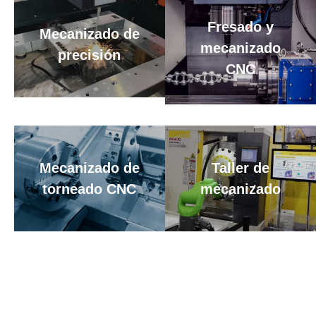
Fresado y
Mecanizado de
mecanizado
precisión
CNC
Mecanizado de
Taller de
torneado CNC
mecanizado