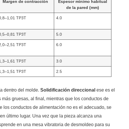
Margen de contracción
Espesor mínimo habitual
de la pared (mm)
0,8–1,01 TP3T
4.0
0,5–0,81 TP3T
5.0
2,0–2,51 TP3T
6.0
1,3–1,61 TP3T
3.0
1,3–1,51 TP3T
2.5
ía dentro del molde.
Solidificación direccional
ese es el
 más gruesas, al final, mientras que los conductos de
de los conductos de alimentación no es el adecuado, se
en último lugar. Una vez que la pieza alcanza una
 desprende en una mesa vibratoria de desmoldeo para su