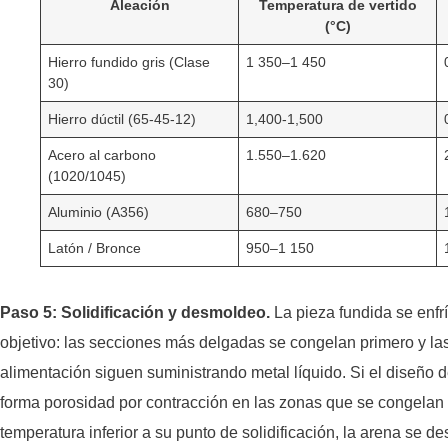
Aleación
Temperatura de vertido
(°C)
Hierro fundido gris (Clase
1 350–1 450
30)
Hierro dúctil (65-45-12)
1,400-1,500
Acero al carbono
1.550–1.620
(1020/1045)
Aluminio (A356)
680–750
Latón / Bronce
950–1 150
Paso 5: Solidificación y desmoldeo.
La pieza fundida se enfr
objetivo: las secciones más delgadas se congelan primero y las
alimentación siguen suministrando metal líquido. Si el diseño 
forma porosidad por contracción en las zonas que se congelan 
temperatura inferior a su punto de solidificación, la arena se