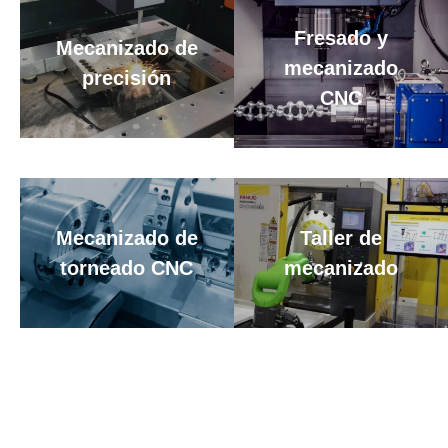
Fresado y
Mecanizado de
mecanizado
precisión
CNC
Mecanizado de
Taller de
torneado CNC
mecanizado