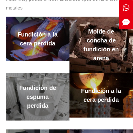
metales
Molde de
Fundición a la
concha de
cera perdida
fundición en
arena
Fundición de
Fundición a la
espuma
cera perdida
perdida