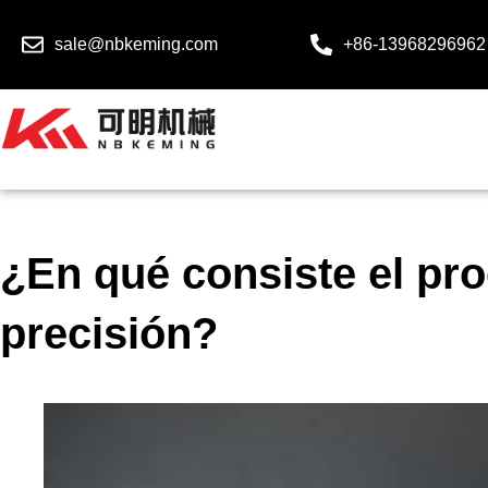
sale@nbkeming.com
+86-13968296962
¿En qué consiste el pro
precisión?