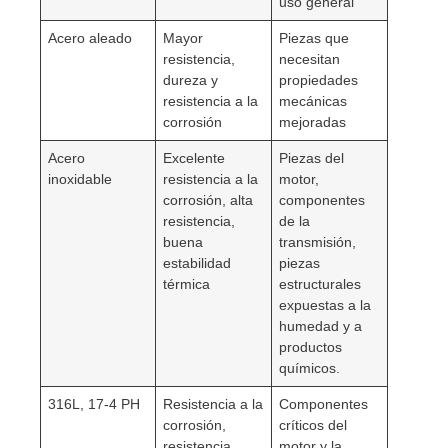
uso general
Acero aleado
Mayor
Piezas que
resistencia,
necesitan
dureza y
propiedades
resistencia a la
mecánicas
corrosión
mejoradas
Acero
Excelente
Piezas del
inoxidable
resistencia a la
motor,
corrosión, alta
componentes
resistencia,
de la
buena
transmisión,
estabilidad
piezas
térmica
estructurales
expuestas a la
humedad y a
productos
químicos.
316L, 17-4 PH
Resistencia a la
Componentes
corrosión,
críticos del
resistencia
motor y la