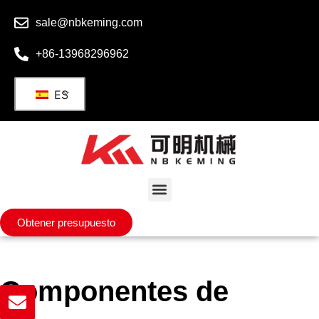
sale@nbkeming.com
+86-13968296962
ES
Obtener presupuesto
Componentes de