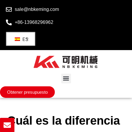
sale@nbkeming.com
+86-13968296962
ES
Obtener presupuesto
¿Cuál es la diferencia