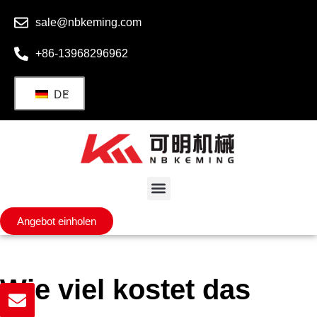
sale@nbkeming.com
+86-13968296962
DE
Angebot einholen
Wie viel kostet das