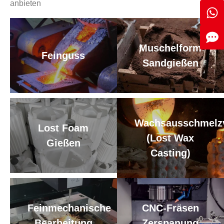
anbieten
Muschelform
Feinguss
Sandgießen
Wachsausschmelzv
Lost Foam
(Lost Wax
Gießen
Casting)
Feinmechanische
CNC-Fräsen
Bearbeitung
Zerspanung