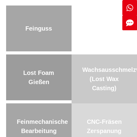
Muschelform
Feinguss
Sandgießen
Wachsausschmelzv
Lost Foam
(Lost Wax
Gießen
Casting)
Feinmechanische
CNC-Fräsen
Bearbeitung
Zerspanung