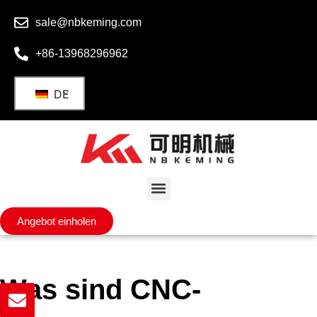
sale@nbkeming.com
+86-13968296962
DE
Angebot einholen
Was sind CNC-