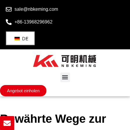
sale@nbkeming.com
+86-13968296962
DE
Angebot einholen
Bewährte Wege zur